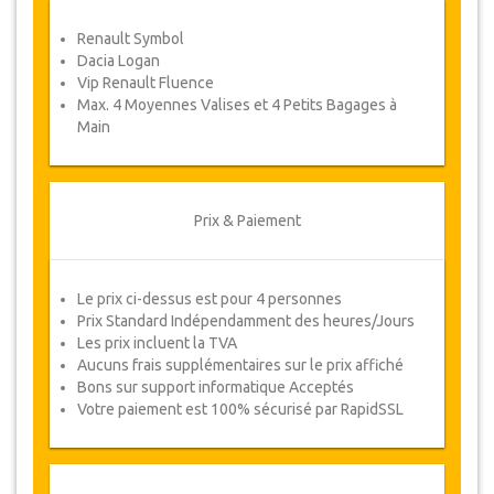
Coupons
Renault Symbol
Une fois votre paiement effectué, vous serez
Dacia Logan
redirigé vers détails YourCard pour entrer vos
Vip Renault Fluence
informations de réservation et vous recevrez
Max. 4 Moyennes Valises et 4 Petits Bagages à
votre Coupon de service automatiquement.
Main
Suivez JazicoWorld ? ... Passez le mot !
Prix & Paiement
Le prix ci-dessus est pour 4 personnes
Prix Standard Indépendamment des heures/Jours
Les prix incluent la TVA
Aucuns frais supplémentaires sur le prix affiché
Bons sur support informatique Acceptés
Votre paiement est 100% sécurisé par RapidSSL