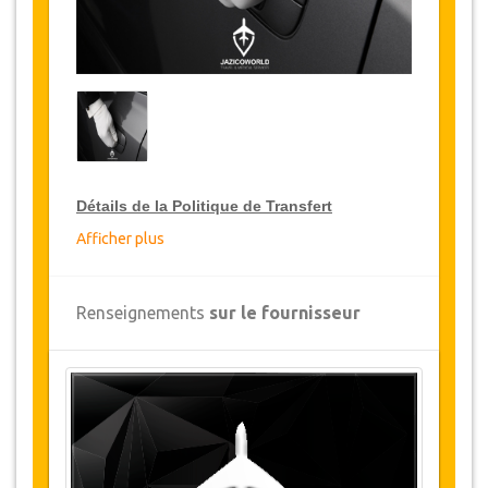
Détails de la Politique de Transfert
Afficher plus
Réductions sur les transferts
JazicoWorld offre pour les grands voyageurs,
Renseignements
sur le fournisseur
10% de réduction sur les transferts
à travers
toute la Tunisie et ce pendant une période de 12
mois, pour obtenir votre remise sur le transfert,
cliquez ci-dessus sur le bouton "
Détails de la
remise
".
Changements et Politique d'annulation