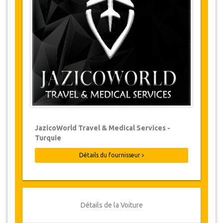
Les modifications de réservations peuvent
être possibles si l’avis est donné à temps.
Pour plus d'informations veuillez nous
contacter.
Pour toutes les annulations faites au
moins 24 heures à l’avance, il n‘y aura
pas de frais, même si la réservation a été
confirmée. L'annulation ne peut être faite
que par écrit en envoyant un courrier
électronique.
Les Annulations ne sont pas possibles
JazicoWorld Travel & Medical Services -
moins de 24 heures avant le transfert.
Turquie
Dans de tels cas, les paiements sont non-
remboursables.
Détails du fournisseur
De temps en temps, JazicoWorld peut
devoir modifier les termes de l'accord en
raison de force majeure. Dans de tels cas,
on offre aux clients des dates alternatives
ou un remboursement complet.
Détails de la Voiture