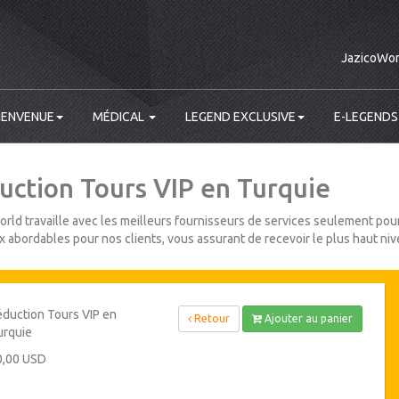
JazicoWor
IENVENUE
MÉDICAL
LEGEND EXCLUSIVE
E-LEGENDS
uction Tours VIP en Turquie
rld travaille avec les meilleurs fournisseurs de services seulement pour
ix abordables pour nos clients, vous assurant de recevoir le plus haut niv
duction Tours VIP en
Retour
Ajouter au panier
urquie
0,00 USD