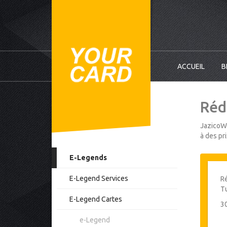
ACCUEIL
B
Réd
JazicoWo
à des pr
E-Legends
E-Legend Services
Ré
T
E-Legend Cartes
3
e-Legend