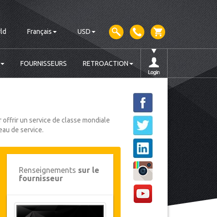
ld
Français
USD
FOURNISSEURS
RETROACTION
 offrir un service de classe mondiale
eau de service.
Renseignements
sur le
fournisseur