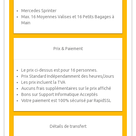
Coupons
Mercedes Sprinter
Une fois votre paiement effectué, vous serez
Max. 16 Moyennes Valises et 16 Petits Bagages à
redirigé vers détails YourCard pour entrer vos
Main
informations de réservation et vous recevrez
votre Coupon de service automatiquement.
Suivez JazicoWorld ? ... Passez le mot !
Prix & Paiement
Le prix ci-dessus est pour 16 personnes.
Prix Standard Indépendamment des heures/Jours
Les prix incluent la TVA
Aucuns frais supplémentaires sur le prix affiché
Bons sur Support Informatique Acceptés
Votre paiement est 100% sécurisé par RapidSSL
Détails de transfert