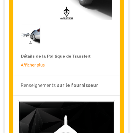
Détails de la Politique de Transfert
Afficher plus
Réductions sur les transferts
JazicoWorld offre pour les grands voyageurs,
Renseignements
sur le fournisseur
15% de réduction sur les transferts
à travers
toute la Turquie et ce pendant une période de
12 mois, pour obtenir votre remise sur le
transfert, cliquez ci-dessus sur le bouton
"
Détails de la remise
".
Changements et Politique d'annulation