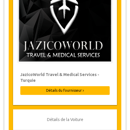
Les modifications de réservations peuvent
être possibles si l’avis est donné à temps.
Pour plus d'informations veuillez nous
contacter.
Pour toutes les annulations faites au
moins 24 heures à l’avance, il n‘y aura
pas de frais, même si la réservation a été
confirmée. L'annulation ne peut être faite
que par écrit en envoyant un courrier
électronique.
Les Annulations ne sont pas possibles
JazicoWorld Travel & Medical Services -
moins de 24 heures avant le transfert.
Turquie
Dans de tels cas, les paiements sont non-
remboursables.
Détails du fournisseur
De temps en temps, JazicoWorld peut
devoir modifier les termes de l'accord en
raison de force majeure. Dans de tels cas,
on offre aux clients des dates alternatives
ou un remboursement complet.
Détails de la Voiture