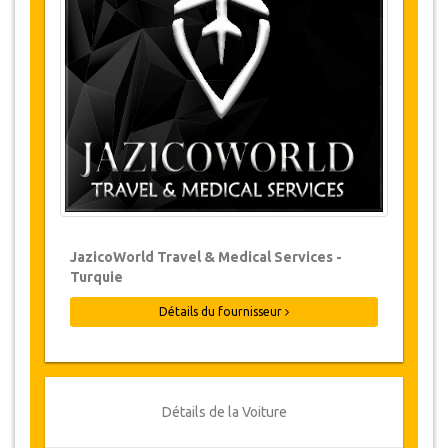
Les modifications de réservations peuvent
être possibles si l’avis est donné à temps.
Pour plus d'informations veuillez nous
contacter.
Pour toutes les annulations faites au
moins 24 heures à l’avance, il n‘y aura
pas de frais, même si la réservation a été
confirmée. L'annulation ne peut être faite
que par écrit en envoyant un courrier
électronique.
Les Annulations ne sont pas possibles
JazicoWorld Travel & Medical Services -
moins de 24 heures avant le transfert.
Turquie
Dans de tels cas, les paiements sont non-
remboursables.
Détails du fournisseur
De temps en temps, JazicoWorld peut
devoir modifier les termes de l'accord en
raison de force majeure. Dans de tels cas,
on offre aux clients des dates alternatives
ou un remboursement complet.
Détails de la Voiture