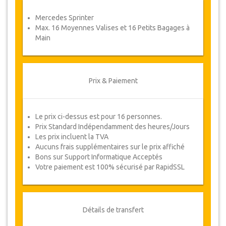
Coupons
Mercedes Sprinter
Une fois votre paiement effectué, vous serez
Max. 16 Moyennes Valises et 16 Petits Bagages à
redirigé vers détails YourCard pour entrer vos
Main
informations de réservation et vous recevrez
votre Coupon de service automatiquement.
Suivez JazicoWorld ? ... Passez le mot !
Prix & Paiement
Le prix ci-dessus est pour 16 personnes.
Prix Standard Indépendamment des heures/Jours
Les prix incluent la TVA
Aucuns frais supplémentaires sur le prix affiché
Bons sur Support Informatique Acceptés
Votre paiement est 100% sécurisé par RapidSSL
Détails de transfert