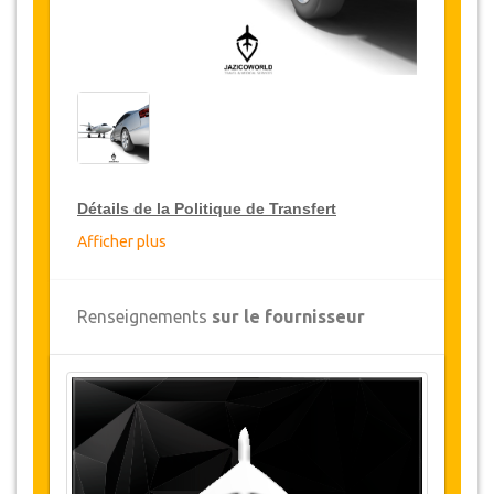
Détails de la Politique de Transfert
Afficher plus
Réductions sur les transferts
JazicoWorld offre pour les grands voyageurs,
Renseignements
sur le fournisseur
15% de réduction sur les transferts
à travers
toute la Turquie et ce pendant une période de
12 mois, pour obtenir votre remise sur le
transfert, cliquez ci-dessus sur le bouton
"
Détails de la remise
".
Changements et Politique d'annulation