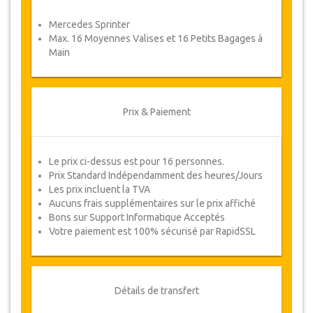
Coupons
Mercedes Sprinter
Une fois votre paiement effectué, vous serez
Max. 16 Moyennes Valises et 16 Petits Bagages à
redirigé vers détails YourCard pour entrer vos
Main
informations de réservation et vous recevrez
votre Coupon de service automatiquement.
Suivez JazicoWorld ? ... Passez le mot !
Prix & Paiement
Le prix ci-dessus est pour 16 personnes.
Prix Standard Indépendamment des heures/Jours
Les prix incluent la TVA
Aucuns frais supplémentaires sur le prix affiché
Bons sur Support Informatique Acceptés
Votre paiement est 100% sécurisé par RapidSSL
Détails de transfert