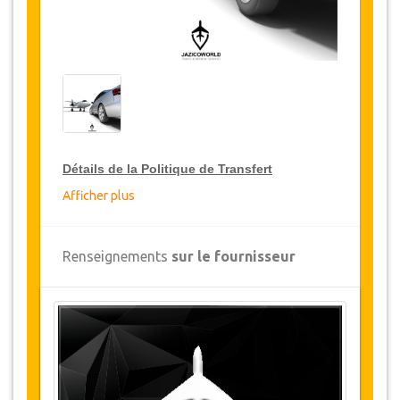
Détails de la Politique de Transfert
Afficher plus
Réductions sur les transferts
JazicoWorld offre pour les grands voyageurs,
Renseignements
sur le fournisseur
15% de réduction sur les transferts
à travers
toute la Turquie et ce pendant une période de
12 mois, pour obtenir votre remise sur le
transfert, cliquez ci-dessus sur le bouton
"
Détails de la remise
".
Changements et Politique d'annulation