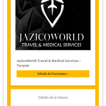
Les modifications de réservations peuvent
être possibles si l’avis est donné à temps.
Pour plus d'informations veuillez nous
contacter.
Pour toutes les annulations faites au
moins 24 heures à l’avance, il n‘y aura
pas de frais, même si la réservation a été
confirmée. L'annulation ne peut être faite
que par écrit en envoyant un courrier
électronique.
Les Annulations ne sont pas possibles
JazicoWorld Travel & Medical Services -
moins de 24 heures avant le transfert.
Turquie
Dans de tels cas, les paiements sont non-
remboursables.
Détails du fournisseur
De temps en temps, JazicoWorld peut
devoir modifier les termes de l'accord en
raison de force majeure. Dans de tels cas,
on offre aux clients des dates alternatives
ou un remboursement complet.
Détails de la Voiture