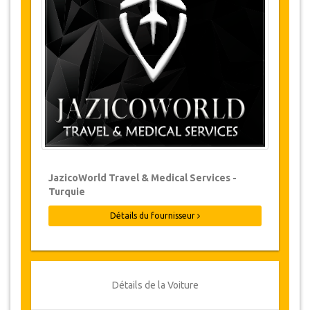
Les modifications de réservations peuvent
être possibles si l’avis est donné à temps.
Pour plus d'informations veuillez nous
contacter.
Pour toutes les annulations faites au
moins 24 heures à l’avance, il n‘y aura
pas de frais, même si la réservation a été
confirmée. L'annulation ne peut être faite
que par écrit en envoyant un courrier
électronique.
Les Annulations ne sont pas possibles
JazicoWorld Travel & Medical Services -
moins de 24 heures avant le transfert.
Turquie
Dans de tels cas, les paiements sont non-
remboursables.
Détails du fournisseur
De temps en temps, JazicoWorld peut
devoir modifier les termes de l'accord en
raison de force majeure. Dans de tels cas,
on offre aux clients des dates alternatives
ou un remboursement complet.
Détails de la Voiture