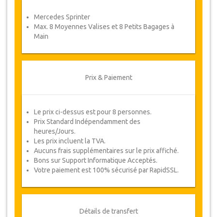
Coupons
Mercedes Sprinter
Une fois votre paiement effectué, vous serez
Max. 8 Moyennes Valises et 8 Petits Bagages à
redirigé vers détails YourCard pour entrer vos
Main
informations de réservation et vous recevrez
votre Coupon de service automatiquement.
Suivez JazicoWorld ? ... Passez le mot !
Prix & Paiement
Le prix ci-dessus est pour 8 personnes.
Prix Standard Indépendamment des
heures/Jours.
Les prix incluent la TVA.
Aucuns frais supplémentaires sur le prix affiché.
Bons sur Support Informatique Acceptés.
Votre paiement est 100% sécurisé par RapidSSL.
Détails de transfert