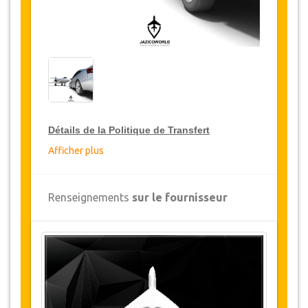
Détails de la Politique de Transfert
Afficher plus
Réductions sur les transferts
JazicoWorld offre pour les grands voyageurs,
Renseignements
sur le fournisseur
15% de réduction sur les transferts
à travers
toute la Turquie et ce pendant une période de
12 mois, pour obtenir votre remise sur le
transfert, cliquez ci-dessus sur le bouton
"
Détails de la remise
".
Changements et Politique d'annulation