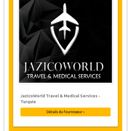
Détails du Tour
Usine de thé
Pont de Pièrres
Uzungöl
Cascades
Modifications & Politique d'annulation
Des modifications aux réservations
peuvent être possibles si un préavis est
donné. Veuillez nous contacter pour plus
d'informations.
Pour toute annulation, au moins 3 jours à
l'avance il n'y aura pas de frais même si la
JazicoWorld Travel & Medical Services -
réservation a été confirmée. L'annulation
Turquie
d'une réservation ne peut être faite que
par écrit en envoyant un courrier
Détails du fournisseur
électronique.
Pour les annulations entre 3 jours et 1
jour à l'avance, il y aura facturation de