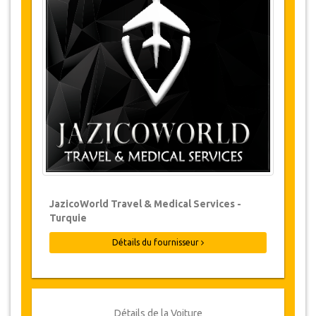
Changements et Politique d'annulation
Les modifications de réservations peuvent
être possibles si l’avis est donné à temps.
Pour plus d'informations veuillez nous
contacter.
Pour toutes les annulations faites au
moins 24 heures à l’avance, il n‘y aura
pas de frais, même si la réservation a été
confirmée. L'annulation ne peut être faite
que par écrit en envoyant un courrier
électronique.
Les Annulations ne sont pas possibles
JazicoWorld Travel & Medical Services -
moins de 24 heures avant le transfert.
Turquie
Dans de tels cas, les paiements sont non-
remboursables.
Détails du fournisseur
De temps en temps, JazicoWorld peut
devoir modifier les termes de l'accord en
raison de force majeure. Dans de tels cas,
on offre aux clients des dates alternatives
ou un remboursement complet.
Détails de la Voiture