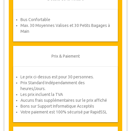
Coupons
Bus Confortable
Une fois votre paiement effectué, vous serez
Max. 30 Moyennes Valises et 30 Petits Bagages à
redirigé vers détails YourCard pour entrer vos
Main
informations de réservation et vous recevrez
votre Coupon de service automatiquement.
Suivez JazicoWorld ? ... Passez le mot !
Prix & Paiement
Le prix ci-dessus est pour 30 personnes.
Prix Standard Indépendamment des
heures/Jours.
Les prix incluent la TVA
Aucuns frais supplémentaires sur le prix affiché
Bons sur Support Informatique Acceptés
Votre paiement est 100% sécurisé par RapidSSL