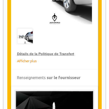
Détails de la Politique de Transfert
Afficher plus
Réductions sur les transferts
JazicoWorld offre pour les grands voyageurs,
Renseignements
sur le fournisseur
15% de réduction sur les transferts
à travers
toute la Turquie et ce pendant une période de
12 mois, pour obtenir votre remise sur le
transfert, cliquez ci-dessus sur le bouton
"
Détails de la remise
".