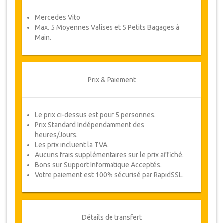
Coupons
Mercedes Vito
Une fois votre paiement effectué, vous serez
Max. 5 Moyennes Valises et 5 Petits Bagages à
redirigé vers détails YourCard pour entrer vos
Main.
informations de réservation et vous recevrez
votre Coupon de service automatiquement.
Suivez JazicoWorld ? ... Passez le mot !
Prix & Paiement
Le prix ci-dessus est pour 5 personnes.
Prix Standard Indépendamment des
heures/Jours.
Les prix incluent la TVA.
Aucuns frais supplémentaires sur le prix affiché.
Bons sur Support Informatique Acceptés.
Votre paiement est 100% sécurisé par RapidSSL.
Détails de transfert