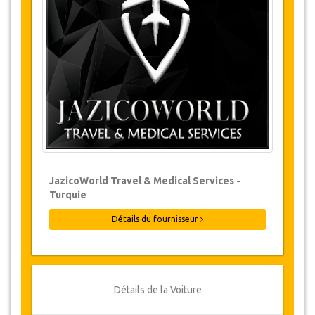
Les modifications de réservations peuvent
être possibles si l’avis est donné à temps.
Pour plus d'informations veuillez nous
contacter.
Pour toutes les annulations faites au
moins 24 heures à l’avance, il n‘y aura
pas de frais, même si la réservation a été
confirmée. L'annulation ne peut être faite
que par écrit en envoyant un courrier
électronique.
Les Annulations ne sont pas possibles
JazicoWorld Travel & Medical Services -
moins de 24 heures avant le transfert.
Turquie
Dans de tels cas, les paiements sont non-
remboursables.
Détails du fournisseur
De temps en temps, JazicoWorld peut
devoir modifier les termes de l'accord en
raison de force majeure. Dans de tels cas,
on offre aux clients des dates alternatives
ou un remboursement complet.
Détails de la Voiture