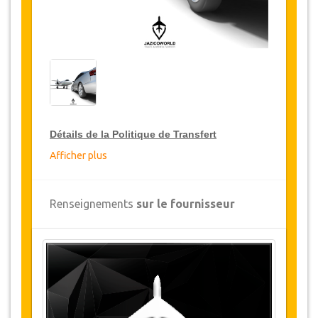
Détails de la Politique de Transfert
Afficher plus
Réductions sur les transferts
JazicoWorld offre pour les grands voyageurs,
Renseignements
sur le fournisseur
15% de réduction sur les transferts
à travers
toute la Turquie et ce pendant une période de
12 mois, pour obtenir votre remise sur le
transfert, cliquez ci-dessus sur le bouton
"
Détails de la remise
".
Changements et Politique d'annulation