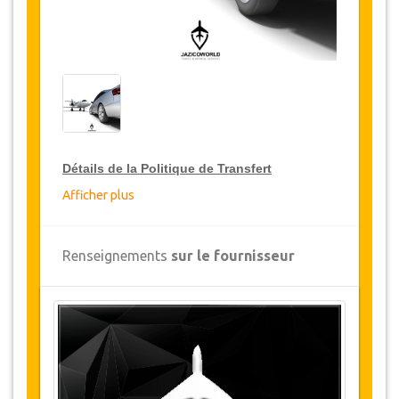
Détails de la Politique de Transfert
Afficher plus
Réductions sur les transferts
JazicoWorld offre pour les grands voyageurs,
Renseignements
sur le fournisseur
15% de réduction sur les transferts
à travers
toute la Turquie et ce pendant une période de
12 mois, pour obtenir votre remise sur le
transfert, cliquez ci-dessus sur le bouton
"
Détails de la remise
".
Changements et Politique d'annulation