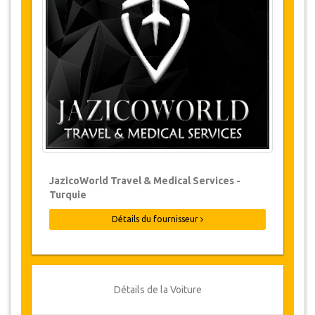
Les modifications de réservations peuvent
être possibles si l’avis est donné à temps.
Pour plus d'informations veuillez nous
contacter.
Pour toutes les annulations faites au
moins 24 heures à l’avance, il n‘y aura
pas de frais, même si la réservation a été
confirmée. L'annulation ne peut être faite
que par écrit en envoyant un courrier
électronique.
Les Annulations ne sont pas possibles
JazicoWorld Travel & Medical Services -
moins de 24 heures avant le transfert.
Turquie
Dans de tels cas, les paiements sont non-
remboursables.
Détails du fournisseur
De temps en temps, JazicoWorld peut
devoir modifier les termes de l'accord en
raison de force majeure. Dans de tels cas,
on offre aux clients des dates alternatives
ou un remboursement complet.
Détails de la Voiture