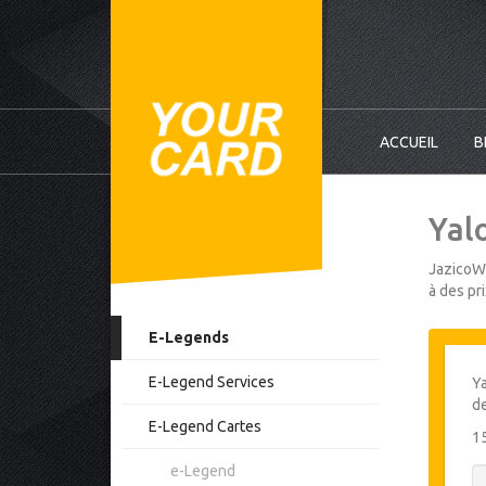
ACCUEIL
B
Yal
JazicoWo
à des pr
E-Legends
E-Legend Services
Ya
d
E-Legend Cartes
1
e-Legend