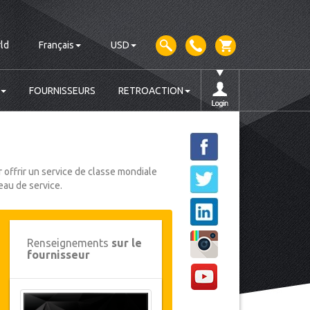
ld
Français
USD
FOURNISSEURS
RETROACTION
 offrir un service de classe mondiale
eau de service.
Renseignements
sur le
fournisseur