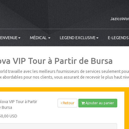
JazicoWor
IENVENUE
MÉDICAL
LEGEND EXCLUSIVE
E-LEGENDS
ova VIP Tour à Partir de Bursa
rld travaille avec les meilleurs fournisseurs de services seulement pour
ix abordables pour nos clients, vous assurant de recevoir le plus haut niv
lova VIP Tour à Partir
Retour
Ajouter au panier
e Bursa
50,00 USD