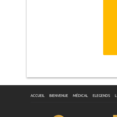
V
Un
dé
v
S
ACCUEIL
BIENVENUE
MÉDICAL
ELEGENDS
L