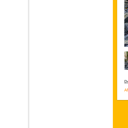
D
Af
R
Ja
cl
ac
D