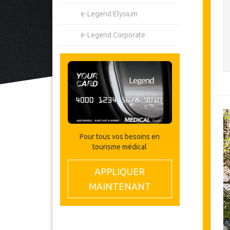
e-Legend Elysium
e-Legend Corporate
Pour tous vos besoins en
tourisme médical
APPLIQUER
MAINTENANT