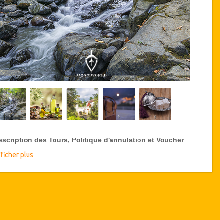
escription des Tours, Politique d'annulation et Voucher
ficher plus
éductions sur les Tours VIP
zicoWorld offre 15% de réduction sur les Tours VIP en Turquie,
iquez ci-dessus sur le lien "Aller aux détails de la réduction" pour
heter votre réduction annuelle sur les Tours VIP.
étails du Tour
Bains Thermales