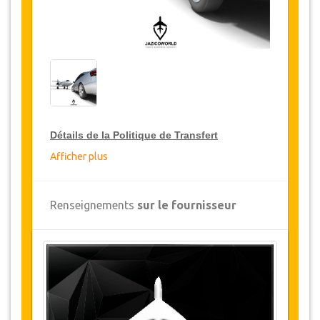
Détails de la Politique de Transfert
Afficher plus
Réductions sur les transferts
JazicoWorld offre pour les grands voyageurs,
Renseignements
sur le fournisseur
15% de réduction sur les transferts
à travers
toute la Turquie et ce pendant une période de
12 mois, pour obtenir votre remise sur le
transfert, cliquez ci-dessus sur le bouton
"
Détails de la remise
".
Changements et Politique d'annulation