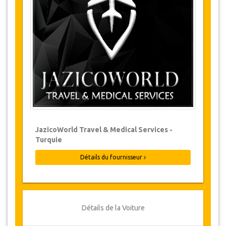
Les modifications de réservations peuvent
être possibles si l’avis est donné à temps.
Pour plus d'informations veuillez nous
contacter.
Pour toutes les annulations faites au
moins 24 heures à l’avance, il n‘y aura
pas de frais, même si la réservation a été
confirmée. L'annulation ne peut être faite
que par écrit en envoyant un courrier
électronique.
Les Annulations ne sont pas possibles
JazicoWorld Travel & Medical Services -
moins de 24 heures avant le transfert.
Turquie
Dans de tels cas, les paiements sont non-
remboursables.
Détails du fournisseur
De temps en temps, JazicoWorld peut
devoir modifier les termes de l'accord en
raison de force majeure. Dans de tels cas,
on offre aux clients des dates alternatives
ou un remboursement complet.
Détails de la Voiture