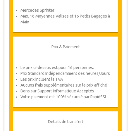
Coupons
Mercedes Sprinter
Une fois votre paiement effectué, vous serez
Max. 16 Moyennes Valises et 16 Petits Bagages à
redirigé vers détails YourCard pour entrer vos
Main
informations de réservation et vous recevrez
votre Coupon de service automatiquement.
Suivez JazicoWorld ? ... Passez le mot !
Prix & Paiement
Le prix ci-dessus est pour 16 personnes.
Prix Standard Indépendamment des heures/Jours
Les prix incluent la TVA
Aucuns frais supplémentaires sur le prix affiché
Bons sur Support Informatique Acceptés
Votre paiement est 100% sécurisé par RapidSSL
Détails de transfert