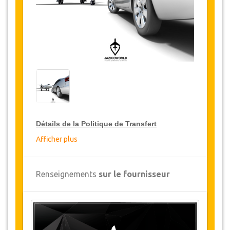
Détails de la Politique de Transfert
Afficher plus
Réductions sur les transferts
JazicoWorld offre pour les grands voyageurs,
Renseignements
sur le fournisseur
15% de réduction sur les transferts
à travers
toute la Turquie et ce pendant une période de
12 mois, pour obtenir votre remise sur le
transfert, cliquez ci-dessus sur le bouton
"
Détails de la remise
".