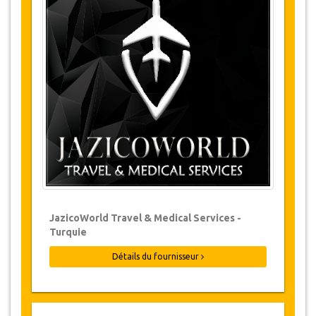
Changements et Politique d'annulation
Les modifications de réservations peuvent
être possibles si l’avis est donné à temps.
Pour plus d'informations veuillez nous
contacter.
Pour toutes les annulations faites au
moins 24 heures à l’avance, il n‘y aura
pas de frais, même si la réservation a été
confirmée. L'annulation ne peut être faite
que par écrit en envoyant un courrier
électronique.
Les Annulations ne sont pas possibles
JazicoWorld Travel & Medical Services -
moins de 24 heures avant le transfert.
Turquie
Dans de tels cas, les paiements sont non-
remboursables.
Détails du fournisseur
De temps en temps, JazicoWorld peut
devoir modifier les termes de l'accord en
raison de force majeure. Dans de tels cas,
on offre aux clients des dates alternatives