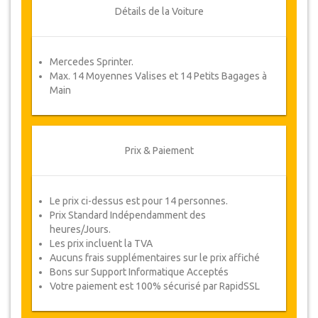
ou un remboursement complet.
Détails de la Voiture
Coupons
Mercedes Sprinter.
Une fois votre paiement effectué, vous serez
Max. 14 Moyennes Valises et 14 Petits Bagages à
redirigé vers détails YourCard pour entrer vos
Main
informations de réservation et vous recevrez
votre Coupon de service automatiquement.
Suivez JazicoWorld ? ... Passez le mot !
Prix & Paiement
Le prix ci-dessus est pour 14 personnes.
Prix Standard Indépendamment des
heures/Jours.
Les prix incluent la TVA
Aucuns frais supplémentaires sur le prix affiché
Bons sur Support Informatique Acceptés
Votre paiement est 100% sécurisé par RapidSSL