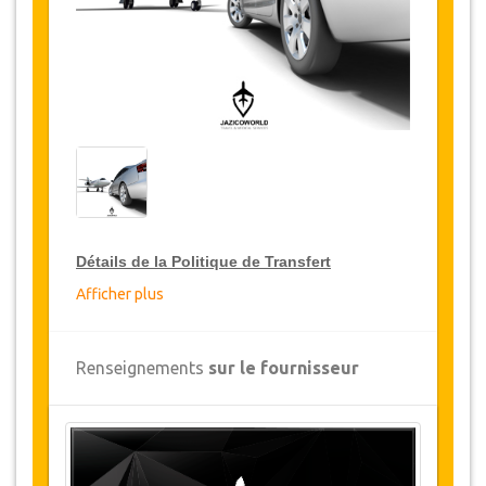
Détails de la Politique de Transfert
Afficher plus
Réductions sur les transferts
JazicoWorld offre pour les grands voyageurs,
Renseignements
sur le fournisseur
15% de réduction sur les transferts
à travers
toute la Turquie et ce pendant une période de
12 mois, pour obtenir votre remise sur le
transfert, cliquez ci-dessus sur le bouton
"
Détails de la remise
".