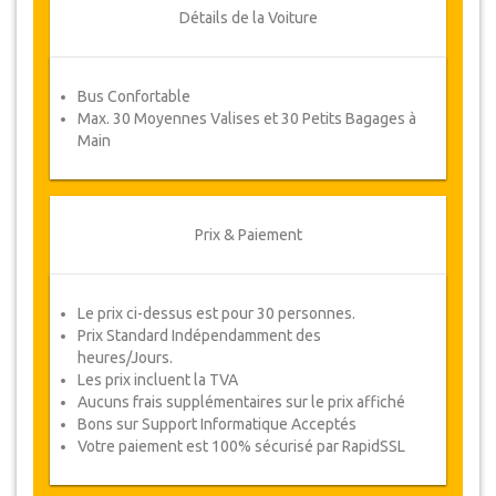
ou un remboursement complet.
Détails de la Voiture
Coupons
Bus Confortable
Une fois votre paiement effectué, vous serez
Max. 30 Moyennes Valises et 30 Petits Bagages à
redirigé vers détails YourCard pour entrer vos
Main
informations de réservation et vous recevrez
votre Coupon de service automatiquement.
Suivez JazicoWorld ? ... Passez le mot !
Prix & Paiement
Le prix ci-dessus est pour 30 personnes.
Prix Standard Indépendamment des
heures/Jours.
Les prix incluent la TVA
Aucuns frais supplémentaires sur le prix affiché
Bons sur Support Informatique Acceptés
Votre paiement est 100% sécurisé par RapidSSL