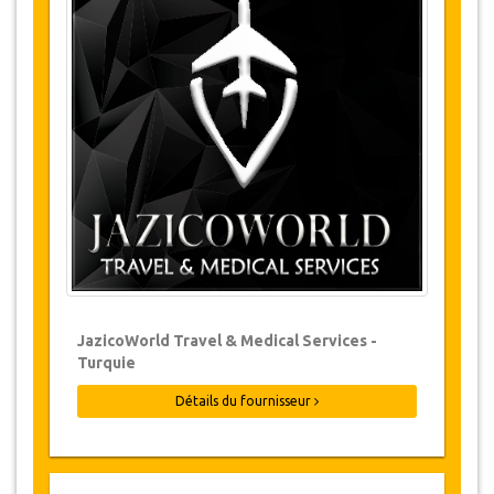
Changements et Politique d'annulation
Les modifications de réservations peuvent
être possibles si l’avis est donné à temps.
Pour plus d'informations veuillez nous
contacter.
Pour toutes les annulations faites au
moins 24 heures à l’avance, il n‘y aura
pas de frais, même si la réservation a été
confirmée. L'annulation ne peut être faite
que par écrit en envoyant un courrier
électronique.
Les Annulations ne sont pas possibles
JazicoWorld Travel & Medical Services -
moins de 24 heures avant le transfert.
Turquie
Dans de tels cas, les paiements sont non-
remboursables.
Détails du fournisseur
De temps en temps, JazicoWorld peut
devoir modifier les termes de l'accord en
raison de force majeure. Dans de tels cas,
on offre aux clients des dates alternatives