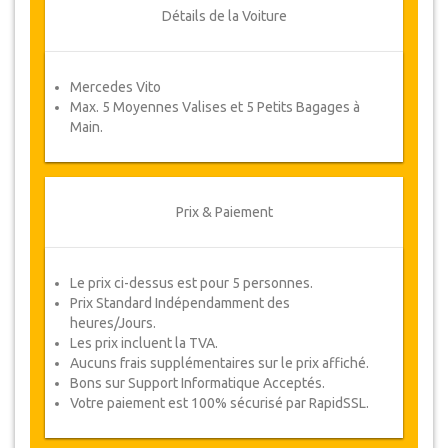
ou un remboursement complet.
Détails de la Voiture
Coupons
Mercedes Vito
Une fois votre paiement effectué, vous serez
Max. 5 Moyennes Valises et 5 Petits Bagages à
redirigé vers détails YourCard pour entrer vos
Main.
informations de réservation et vous recevrez
votre Coupon de service automatiquement.
Suivez JazicoWorld ? ... Passez le mot !
Prix & Paiement
Le prix ci-dessus est pour 5 personnes.
Prix Standard Indépendamment des
heures/Jours.
Les prix incluent la TVA.
Aucuns frais supplémentaires sur le prix affiché.
Bons sur Support Informatique Acceptés.
Votre paiement est 100% sécurisé par RapidSSL.