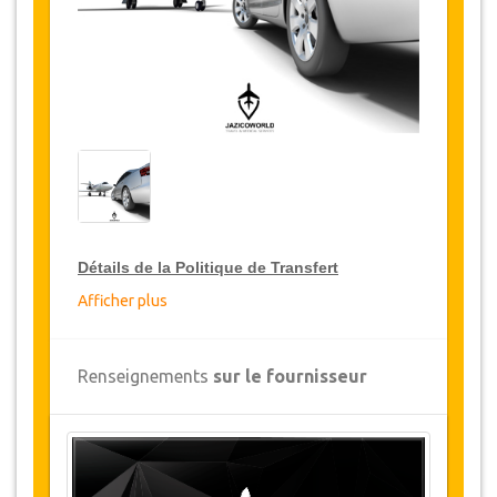
Détails de la Politique de Transfert
Afficher plus
Réductions sur les transferts
JazicoWorld offre pour les grands voyageurs,
Renseignements
sur le fournisseur
15% de réduction sur les transferts
à travers
toute la Turquie et ce pendant une période de
12 mois, pour obtenir votre remise sur le
transfert, cliquez ci-dessus sur le bouton
"
Détails de la remise
".