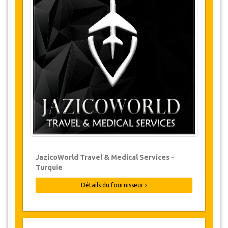
Changements et Politique d'annulation
Les modifications de réservations peuvent
être possibles si l’avis est donné à temps.
Pour plus d'informations veuillez nous
contacter.
Pour toutes les annulations faites au
moins 24 heures à l’avance, il n‘y aura
pas de frais, même si la réservation a été
confirmée. L'annulation ne peut être faite
que par écrit en envoyant un courrier
électronique.
Les Annulations ne sont pas possibles
JazicoWorld Travel & Medical Services -
moins de 24 heures avant le transfert.
Turquie
Dans de tels cas, les paiements sont non-
remboursables.
Détails du fournisseur
De temps en temps, JazicoWorld peut
devoir modifier les termes de l'accord en
raison de force majeure. Dans de tels cas,
on offre aux clients des dates alternatives