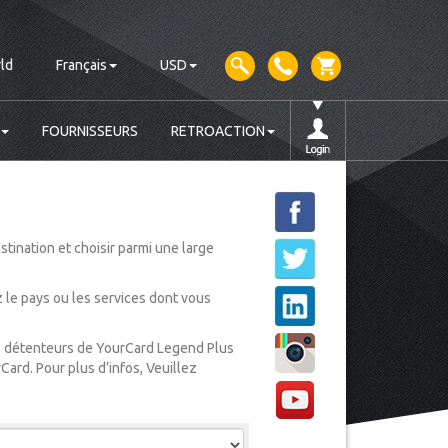
ld
Français
USD
FOURNISSEURS
RETROACTION
tination et choisir parmi une large
ez le pays ou les services dont vous
les détenteurs de YourCard Legend Plus
Card. Pour plus d’infos, Veuillez