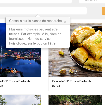
×
Conseils sur la classe de recherche
Plusieurs mots-clés peuvent être
utilisés. Par exemple. Ville, Nom de
fournisseur, Nom de service ...
Puis cliquez sur le bouton Filtre.
l VIP Tour à Partir de
Cascade VIP Tour à Partir de
on
Bursa