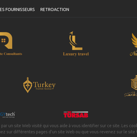
ES FOURNISSEURS
RETROACTION
 par un site Web visité qui vous aide à vous identifier sur ce site. Les coo
uez sur différentes pages d'un site Web ou que vous revenez sur le site