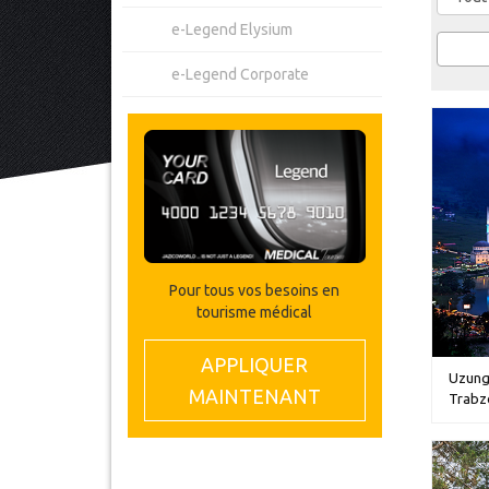
e-Legend Elysium
e-Legend Corporate
Pour tous vos besoins en
tourisme médical
APPLIQUER
Uzungo
MAINTENANT
Trabz