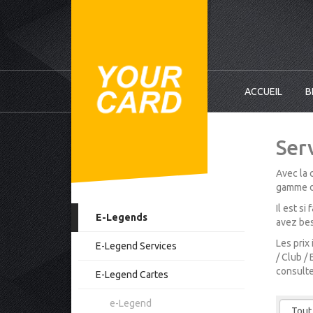
ACCUEIL
B
Ser
Avec la 
gamme d’
Il est s
E-Legends
avez bes
Les prix
E-Legend Services
/ Club /
consulte
E-Legend Cartes
e-Legend