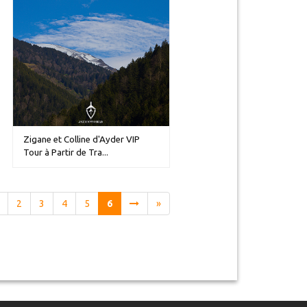
Zigane et Colline d'Ayder VIP
Tour à Partir de Tra...
2
3
4
5
6
»