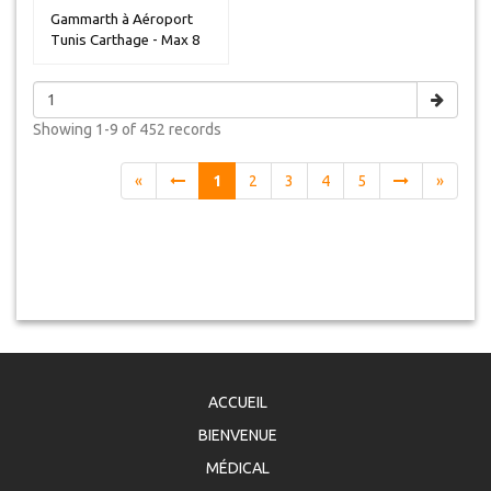
Gammarth à Aéroport
Tunis Carthage - Max 8
personn...
Showing
1-9 of 452
records
«
1
2
3
4
5
»
ACCUEIL
BIENVENUE
MÉDICAL