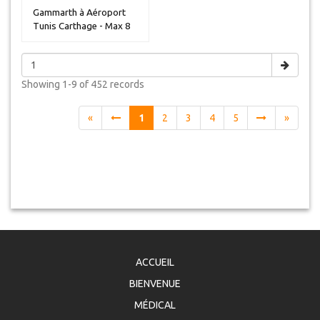
Gammarth à Aéroport
Tunis Carthage - Max 8
personn...
Showing
1-9 of 452
records
«
1
2
3
4
5
»
ACCUEIL
BIENVENUE
MÉDICAL