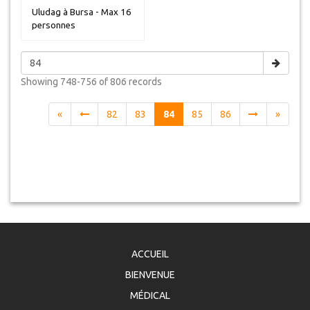
Uludag à Bursa - Max 16
personnes
Showing
748-756 of 806
records
«
82
83
84
85
86
»
ACCUEIL
BIENVENUE
MÉDICAL