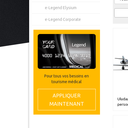
e-Legend Elysium
e-Legend Corporate
Pour tous vos besoins en
tourisme médical
APPLIQUER
Uludag
MAINTENANT
perso