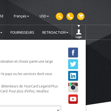
ld
Français
USD
FOURNISSEURS
RETROACTION
tination et choisir parmi une large
ez le pays ou les services dont vous
les détenteurs de YourCard Legend Plus
Card. Pour plus d’infos, Veuillez