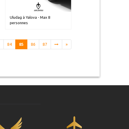
Uludag à Yalova - Max 8
personnes
3
84
85
86
87
»