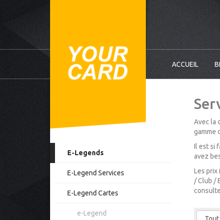
ACCUEIL
B
Ser
Avec la 
gamme d’
Il est s
E-Legends
avez bes
Les prix
E-Legend Services
/ Club /
consulte
E-Legend Cartes
e-Legend