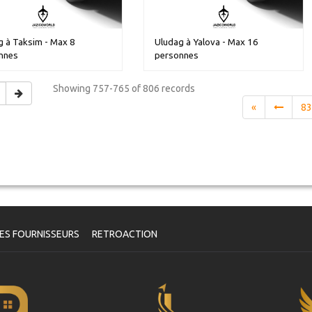
g à Taksim - Max 8
Uludag à Yalova - Max 16
nnes
personnes
Showing
757-765 of 806
records
«
8
ES FOURNISSEURS
RETROACTION