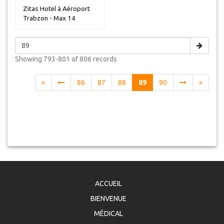
Zitas Hotel à Aéroport
Trabzon - Max 14
personnes
Showing
793-801 of 806
records
«
86
87
88
89
90
»
ACCUEIL
BIENVENUE
MÉDICAL