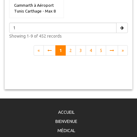
Gammarth à Aéroport
Tunis Carthage - Max 8
personn...
Showing
1-9 of 452
records
«
1
2
3
4
5
»
ACCUEIL
BIENVENUE
MÉDICAL