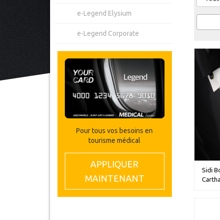
e-Legend Elysium
e-Legend Corporate
Pour tous vos besoins en
tourisme médical
APPLIQUER
Sidi B
MAINTENANT
Cartha