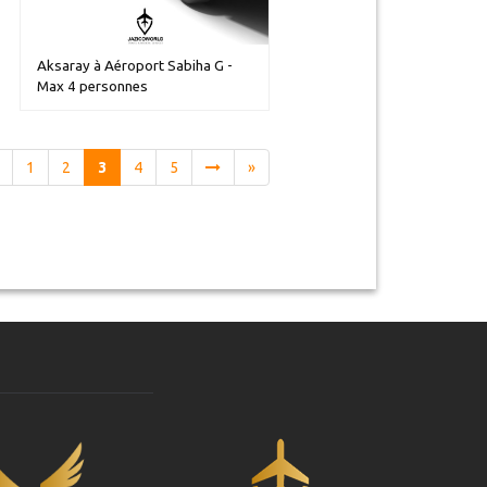
Aksaray à Aéroport Sabiha G -
Max 4 personnes
1
2
3
4
5
»