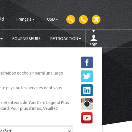
ld
Français
USD
FOURNISSEURS
RETROACTION
tination et choisir parmi une large
ez le pays ou les services dont vous
les détenteurs de YourCard Legend Plus
Card. Pour plus d’infos, Veuillez