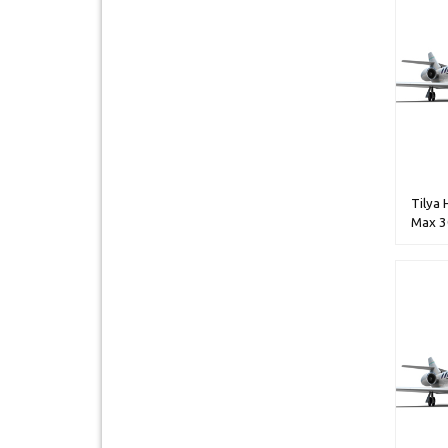
Tilya 
Max 3