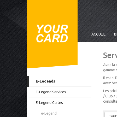
ACCUEIL
B
Ser
Avec la 
gamme d’
Il est s
E-Legends
avez bes
Les prix
E-Legend Services
/ Club /
consulte
E-Legend Cartes
e-Legend