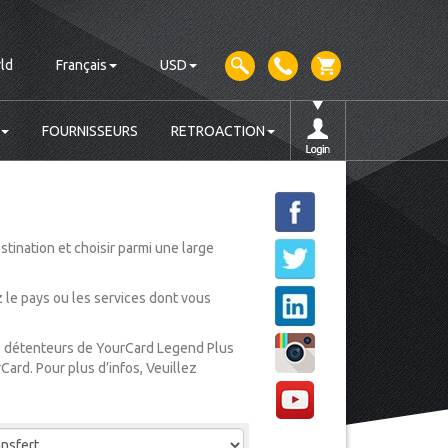
ld
Français
USD
FOURNISSEURS
RETROACTION
tination et choisir parmi une large
ez le pays ou les services dont vous
les détenteurs de YourCard Legend Plus
Card. Pour plus d’infos, Veuillez