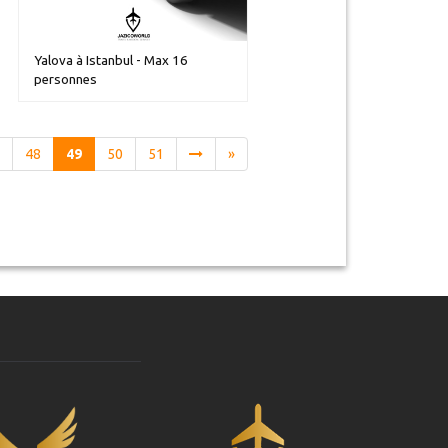
Yalova à Istanbul - Max 16
personnes
7
48
49
50
51
»