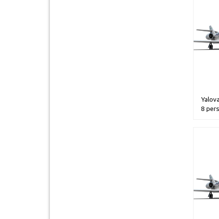
Yalova
8 per