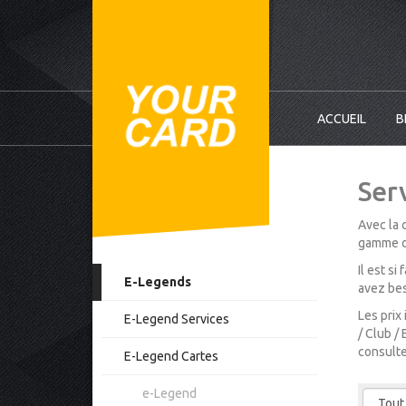
ACCUEIL
B
Ser
Avec la 
gamme d’
Il est s
E-Legends
avez bes
Les prix
E-Legend Services
/ Club /
consulte
E-Legend Cartes
e-Legend