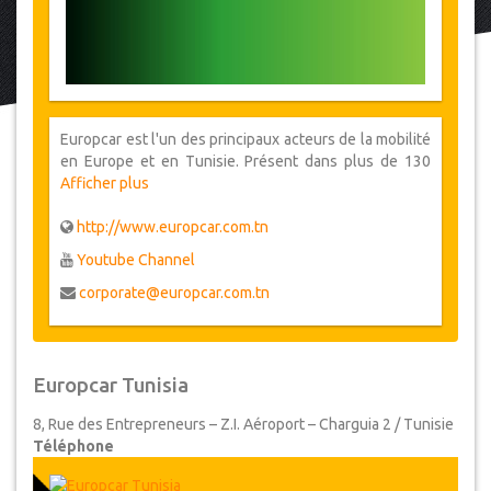
Europcar est l'un des principaux acteurs de la mobilité
en Europe et en Tunisie. Présent dans plus de 130
pays, le groupe fournit à ses clients l'un des plus
Afficher plus
importants réseaux de location de voitures.
http://www.europcar.com.tn
Youtube Channel
corporate@europcar.com.tn
Europcar Tunisia
8, Rue des Entrepreneurs – Z.I. Aéroport – Charguia 2 / Tunisie
Téléphone