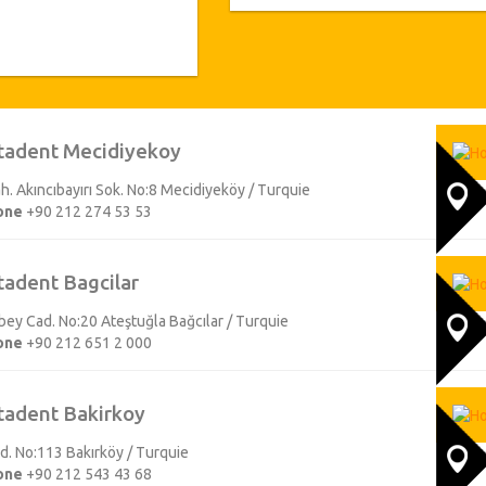
patients étrangers un service dan
examen sera effectué par notre 
experts et ils donneront différe
paiement. Notre groupe suit contin
évolution constante, contrôle la
utilisons, le renouvellement et l
équipements. Tous les établissement
tadent Mecidiyekoy
de qualité et de garantie, c'est-à-d
des couronnes pour 6 ans. Avant vot
h. Akıncıbayırı Sok. No:8 Mecidiyeköy / Turquie
votre traitement dentaire et nous v
one
+90 212 274 53 53
beau en peu de temps. Toutes nos 
procurant les renseignements sur le
et les plus proches. Toutes nos 
tadent Bagcilar
centres les plus importants d’Ist
accueillerons à l'aéroport pour vo
y Cad. No:20 Ateştuğla Bağcılar / Turquie
l'hôtel. Notre équipe prépare tout
one
+90 212 651 2 000
même temps elle s’assure que vous
libre pour visiter cette magnifique
service.
tadent Bakirkoy
Cad. No:113 Bakırköy / Turquie
one
+90 212 543 43 68