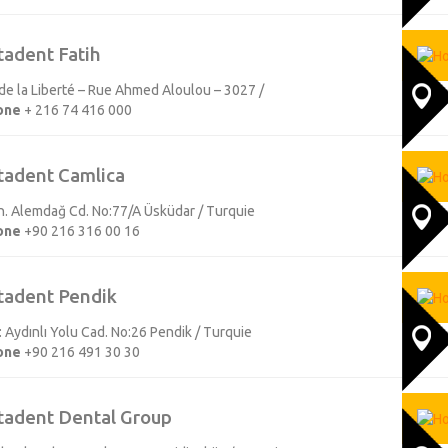
tadent Fatih
e la Liberté – Rue Ahmed Aloulou – 3027 /
one
+ 216 74 416 000
tadent Camlica
Mh. Alemdağ Cd. No:77/A Üsküdar / Turquie
one
+90 216 316 00 16
tadent Pendik
 Aydınlı Yolu Cad. No:26 Pendik / Turquie
one
+90 216 491 30 30
tadent Dental Group