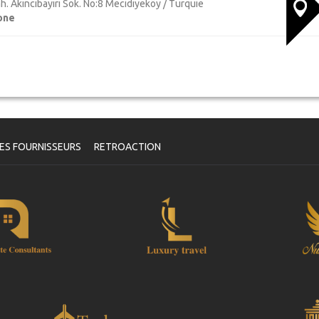
h. Akıncıbayırı Sok. No:8 Mecidiyeköy / Turquie
one
ES FOURNISSEURS
RETROACTION