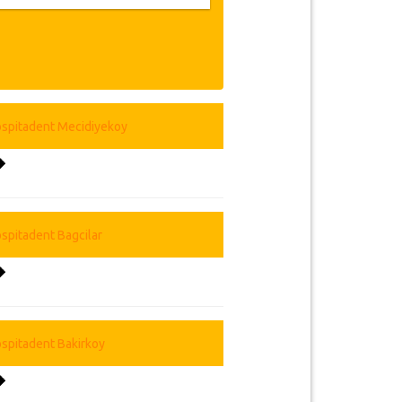
s leurs langues maternelles. Votre
médecin en chef et nos médecins
nts plannings de traitement sans
uellement la technologie qui est en
 qualité des équipements que nous
a maintenance des appareils et des
s de traitement ont des certificats
ire des implants pour toute la vie et
re arrivée, nous préparons tout pour
ous garantissons un sourire sain et
succursales vous aideront en vous
s hôtels et les vols les moins chers
succursales sont situées dans les
anbul et des provinces, nous vous
us emmener à notre succursale ou à
 pour votre traitement dentaire en
 puissiez profiter de votre temps
 ville. Nous serons toujours à votre