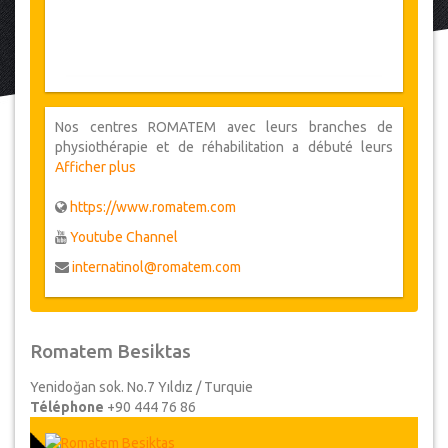
Nos centres ROMATEM avec leurs branches de
physiothérapie et de réhabilitation a débuté leurs
activités en juillet 2005 pour le Samsun Romatem et
Afficher plus
en août 2006 pour le Kocaeli Romatem. Notre hôpital
de physiothérapie et de réadaptation qui a une
https://www.romatem.com
capacité de 25 lits a commencé son service en 2010 à
Youtube Channel
Samsun, et celui existant dans la province de Kocaeli a
été converti en un hôpital de physiothérapie et de
internatinol@romatem.com
réadaptation avec une capacité de 27 lits.
Romatem Besiktas
Yenidoğan sok. No.7 Yıldız / Turquie
Téléphone
+90 444 76 86