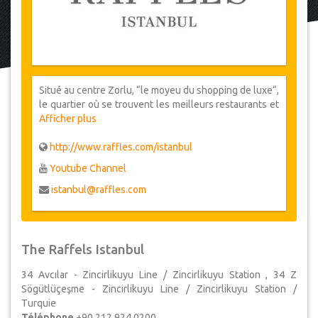
Situé au centre Zorlu, “le moyeu du shopping de luxe“,
le quartier où se trouvent les meilleurs restaurants et
divertissements du centre-ville, pour les
Afficher plus
«Istanbuliotes» et les visiteurs ayant beaucoup
voyagés, “Raffles Istanbul” est considéré comme
http://www.raffles.com/istanbul
l'épicentre pour son confort, son exclusivité et sa
Youtube Channel
véritable expérience d’hôtel de luxe cinq étoiles.
istanbul@raffles.com
The Raffels Istanbul
34 Avcılar - Zincirlikuyu Line / Zincirlikuyu Station , 34 Z
Sögütlüçeşme - Zincirlikuyu Line / Zincirlikuyu Station /
Turquie
Téléphone
+90 212 924 0200