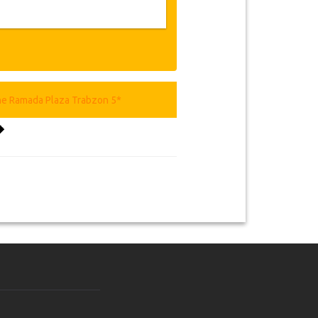
gements intérieurs et extérieurs de
alisés par la société de décoration