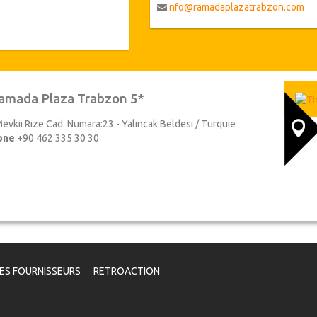
voiliers et le tourisme. Les arran
nfo@ramadaplazatrabzon.com
l'hôtel ouvert en 2015, ont été ré
Artebel de Beril Başaran.
amada Plaza Trabzon 5*
Mevkii Rize Cad. Numara:23 - Yalıncak Beldesi / Turquie
one
+90 462 335 30 30
ES FOURNISSEURS
RETROACTION