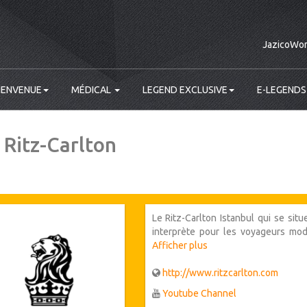
JazicoWor
IENVENUE
MÉDICAL
LEGEND EXCLUSIVE
E-LEGENDS
 Ritz-Carlton
Le Ritz-Carlton Istanbul qui se situ
interprète pour les voyageurs mod
culture de l'historique Empire Ott
Afficher plus
seulement 15 minutes des attract
Mosquée Bleue, notre hôtel propose
http://www.ritzcarlton.com
Youtube Channel