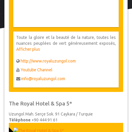
Toute la gloire et la beauté de la nature, toutes les
nuances peuplées de vert généreusement exposés,
dans l'esprit de paix et de devenir, l’hôtel est un
Afficher plus
paradis naturel au service de la beauté de la station
d’Uzungöl, il a été construit conformément à la
http://www.royaluzungol.com
magnificence. La nature et l'intégrité architecturale
Youtube Channel
pour atteindre l’excellence qui ne s'arrêtera à rien
pour démontrer les remarquables efforts pour cet
info@royaluzungol.com
effet somptueux. On a pensé aux moindres détails et
attentes des clients pour qu’ils puissent vivre les
moments inoubliables qu’ils ont prévu.
The Royal Hotel & Spa 5*
Uzungol Mah. Serçe Sok. 91 Caykara / Turquie
Téléphone
+90 444 91 61