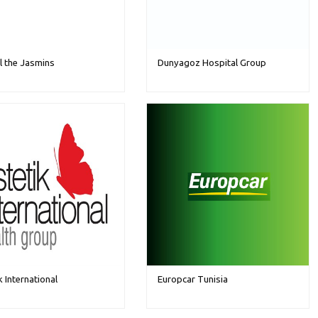
al the Jasmins
Dunyagoz Hospital Group
k International
Europcar Tunisia