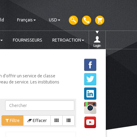
ld
Français
USD
FOURNISSEURS
RETROACTION
 d’offrir un service de classe
veau de service. Les institutions
Filtre
Effacer