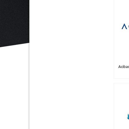
Aciba