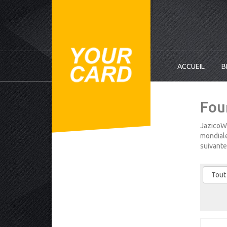
ACCUEIL
B
Fou
JazicoWo
mondiale
suivante