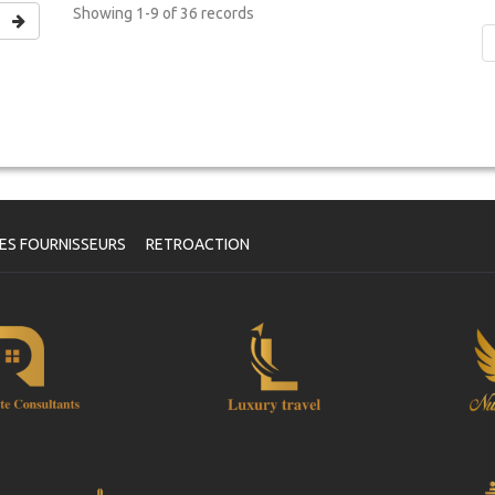
Showing
1-9 of 36
records
ES FOURNISSEURS
RETROACTION