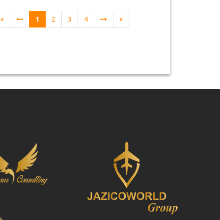
«
1
2
3
4
»