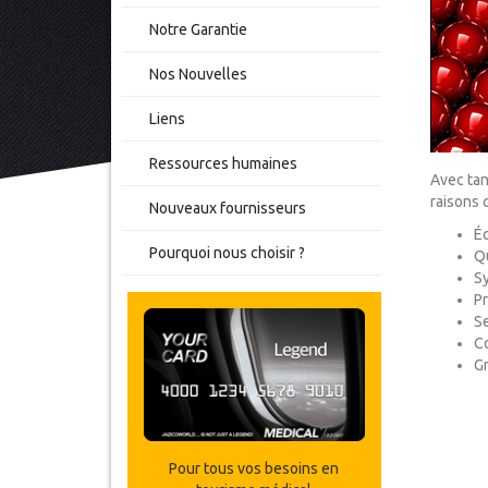
Notre Garantie
Nos Nouvelles
Liens
Ressources humaines
Avec tan
raisons q
Nouveaux fournisseurs
Éq
Pourquoi nous choisir ?
Qu
Sy
Pr
Se
C
G
Pour tous vos besoins en