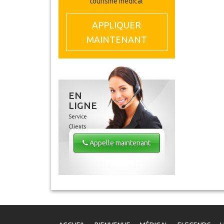
tourisme médical
APPLIQUER
MAINTENANT
EN
LIGNE
Service
Clients
Appelle maintenant