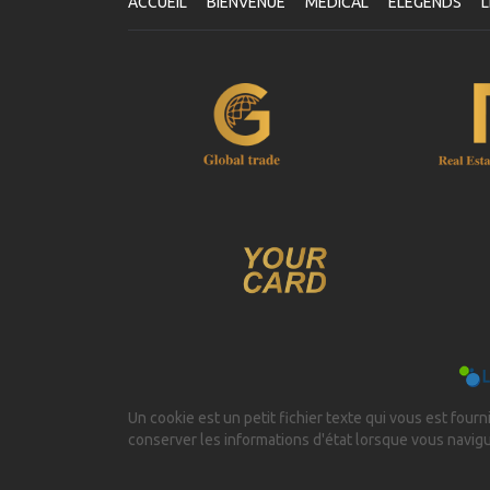
ACCUEIL
BIENVENUE
MÉDICAL
ELEGENDS
L
Un cookie est un petit fichier texte qui vous est fourni
conserver les informations d'état lorsque vous navig